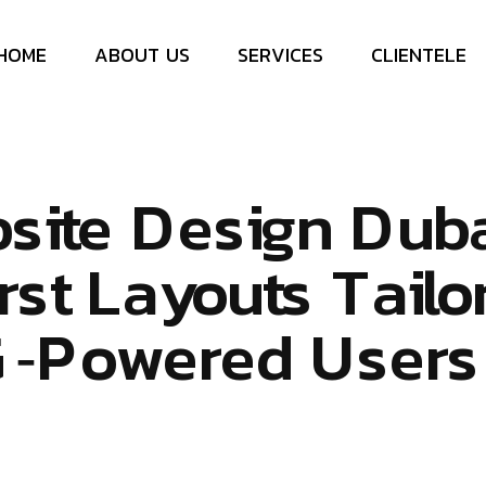
H
O
M
E
A
B
O
U
T
U
S
S
E
R
V
I
C
E
S
C
L
I
E
N
T
E
L
E
b
s
i
t
e
D
e
s
i
g
n
D
u
b
r
s
t
L
a
y
o
u
t
s
T
a
i
l
o
G
‑
P
o
w
e
r
e
d
U
s
e
r
s