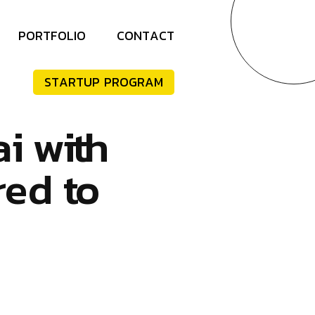
P
O
R
T
F
O
L
I
O
C
O
N
T
A
C
T
S
T
A
R
T
U
P
P
R
O
G
R
A
M
a
i
w
i
t
h
r
e
d
t
o